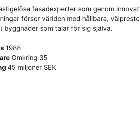
estigelösa fasadexperter som genom innovat
ningar förser världen med hållbara, välprest
 i byggnader som talar för sig själva.
es
1988
are
Omkring 35
ng
45 miljoner SEK