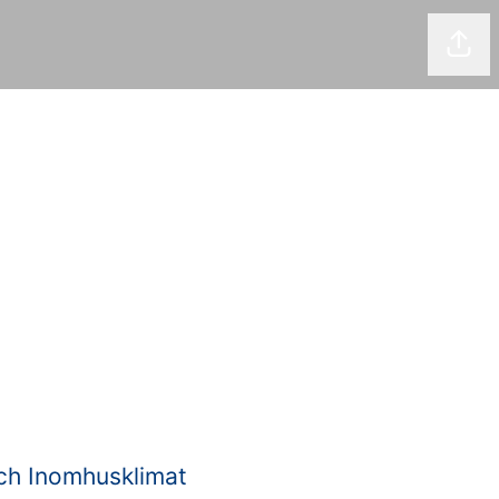
Dela
ch Inomhusklimat