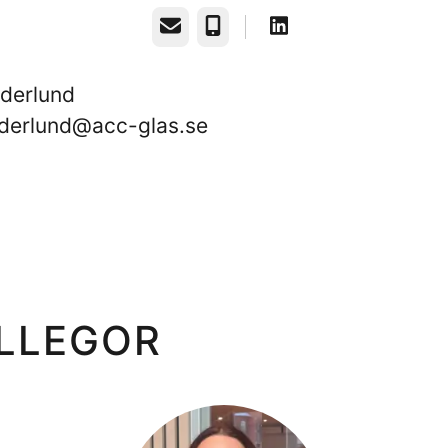
E-post
Telefon
öderlund
oderlund@acc-glas.se
OLLEGOR