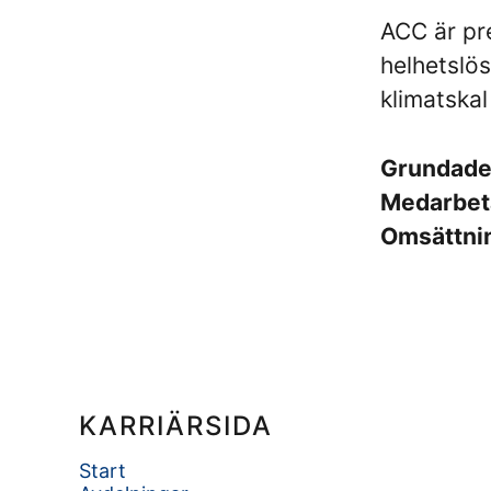
ACC är pr
helhetslös
klimatskal
Grundad
Medarbet
Omsättni
KARRIÄRSIDA
Start