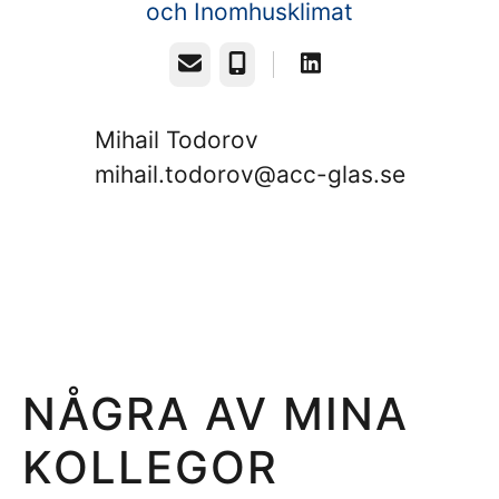
och Inomhusklimat
E-post
Telefon
Mihail Todorov
mihail.todorov@acc-glas.se
NÅGRA AV MINA
KOLLEGOR