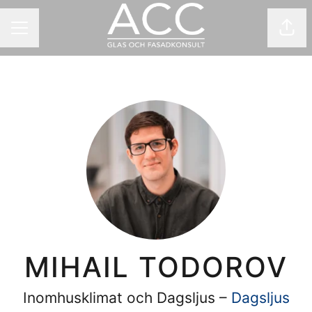
Dela
KARRIÄRMENY
MIHAIL TODOROV
Inomhusklimat och Dagsljus –
Dagsljus