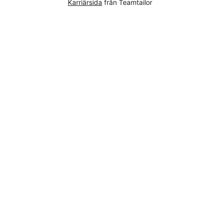
Karriärsida
från Teamtailor