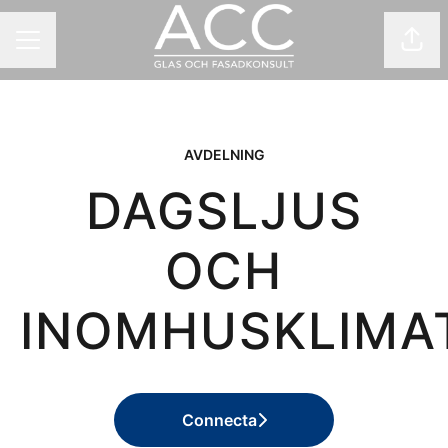
Dela
KARRIÄRMENY
AVDELNING
DAGSLJUS
OCH
INOMHUSKLIMA
Connecta