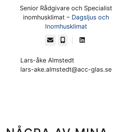
Senior Rådgivare och Specialist
inomhusklimat –
Dagsljus och
Inomhusklimat
E-post
Telefon
Lars-åke Almstedt
lars-ake.almstedt@acc-glas.se