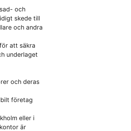
asad- och
digt skede till
̈llare och andra
för att säkra
ch underlaget
örer och deras
bilt företag
kholm eller i
kontor är