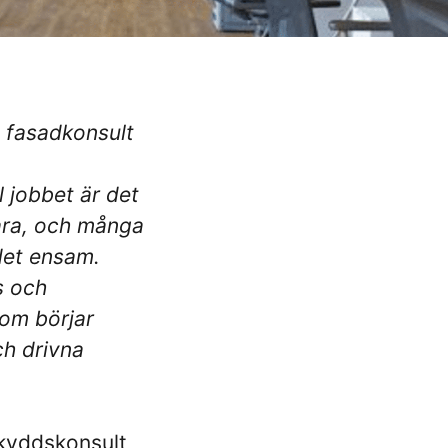
 fasadkonsult
l jobbet är det
bara, och många
det ensam.
s och
som börjar
ch drivna
skyddskonsult