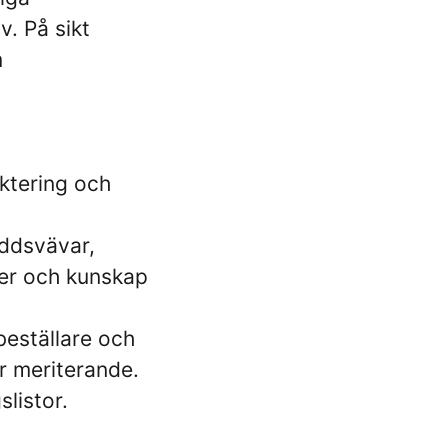
. På sikt
m
ktering och
ddsvävar,
ter och kunskap
beställare och
r meriterande.
listor.