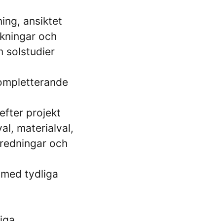
ing, ansiktet
äkningar och
m solstudier
kompletterande
efter projekt
l, materialval,
tredningar och
 med tydliga
iga