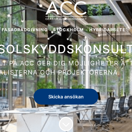
FASADRÅDGIVNING
·
STOCKHOLM
·
HYBRIDARBETE
SOLSKYDDSKONSUL
T PÅ ACC GER DIG MÖJLIGHETER ATT
IALISTERNA OCH PROJEKTÖRERNA.
Skicka ansökan