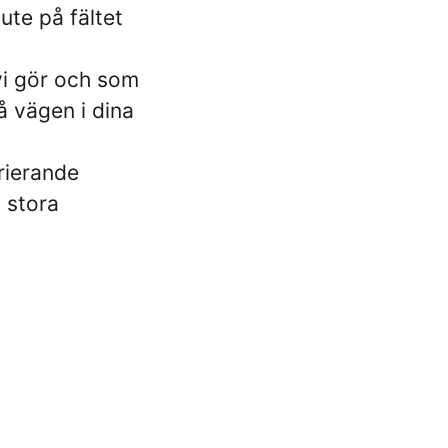
 ute på fältet
vi gör och som
å vägen i dina
rierande
g stora