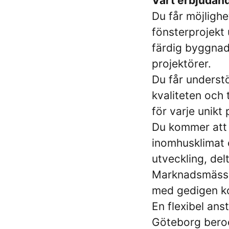
Vårt erbjudande
Du får möjlighe
fönsterprojekt u
färdig byggnad.
projektörer.
Du får understö
kvaliteten och
för varje unikt 
Du kommer att 
inomhusklimat o
utveckling, del
Marknadsmässig 
med gedigen k
En flexibel anst
Göteborg beroe