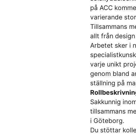
på ACC kommer 
varierande stor
Tillsammans me
allt från desig
Arbetet sker i 
specialistkuns
varje unikt proj
genom bland ann
ställning på 
Rollbeskrivnin
Sakkunnig inom
tillsammans me
i Göteborg.
Du stöttar koll