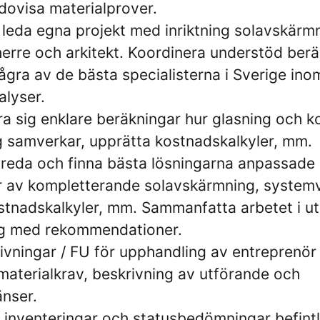
dovisa materialprover.
 leda egna projekt med inriktning solavskärmn
erre och arkitekt. Koordinera understöd ber
ågra av de bästa specialisterna i Sverige ino
alyser.
ära sig enklare beräkningar hur glasning och 
 samverkar, upprätta kostnadskalkyler, mm.
treda och finna bästa lösningarna anpassade 
r av kompletterande solavskärmning, systemva
stnadskalkyler, mm. Sammanfatta arbetet i u
ag med rekommendationer.
ivningar / FU för upphandling av entreprenör
materialkrav, beskrivning av utförande och
nser.
 inventeringar och statusbedömningar befintl