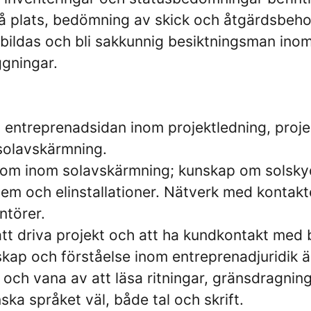
å plats, bedömning av skick och åtgärdsbehov
tbildas och bli sakkunnig besiktningsman ino
gningar.
n entreprenadsidan inom projektledning, proje
 solavskärmning.
om inom solavskärmning; kunskap om solsky
stem och elinstallationer. Nätverk med kontak
ntörer.
tt driva projekt och att ha kundkontakt med 
skap och förståelse inom entreprenadjuridik ä
ch vana av att läsa ritningar, gränsdragnings
ka språket väl, både tal och skrift.