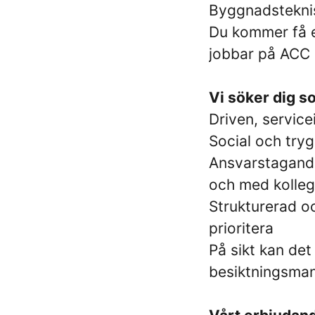
Byggnadsteknis
Du kommer få en
jobbar på ACC 
Vi söker dig s
Driven, servic
Social och tryg
Ansvarstagande
och med kolleg
Strukturerad o
prioritera
På sikt kan det
besiktningsman