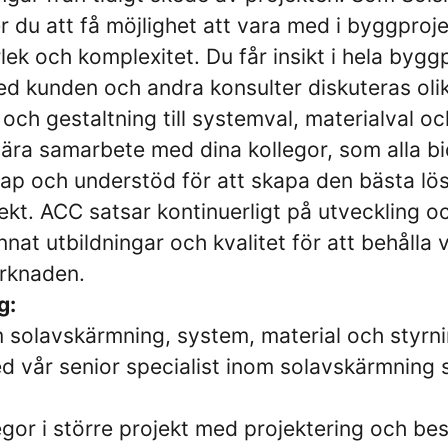
du att få möjlighet att vara med i byggproj
lek och komplexitet. Du får insikt i hela byg
d kunden och andra konsulter diskuteras olika
n och gestaltning till systemval, materialval o
nära samarbete med dina kollegor, som alla b
kap och understöd för att skapa den bästa lö
ekt. ACC satsar kontinuerligt på utveckling och
at utbildningar och kvalitet för att behålla 
marknaden.
g:
 solavskärmning, system, material och styrn
d vår senior specialist inom solavskärmning
egor i större projekt med projektering och bes