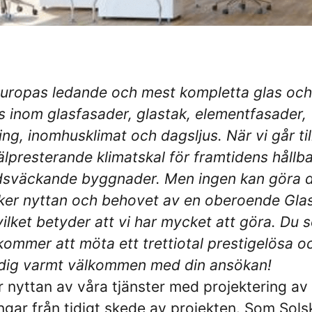
uropas ledande och mest kompletta glas och
 inom glasfasader,
glastak, elementfasader,
ng, inomhusklimat och dagsljus. När vi går til
älpresterande klimatskal för framtidens håll
dsväckande byggnader. Men ingen kan göra 
äcker nyttan och behovet av en oberoende Gla
ilket betyder att vi har mycket att göra. Du 
ommer att möta ett trettiotal prestigelösa o
 dig varmt välkommen med din ansökan!
er nyttan av våra tjänster med projektering av
ngar från tidigt skede av projekten. Som Sol