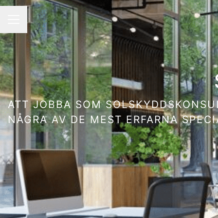
KARRIÄRMENY
ATT JOBBA SOM SOLSKYDDSKONSUL
NÅGRA AV DE MEST ERFARNA SPEC