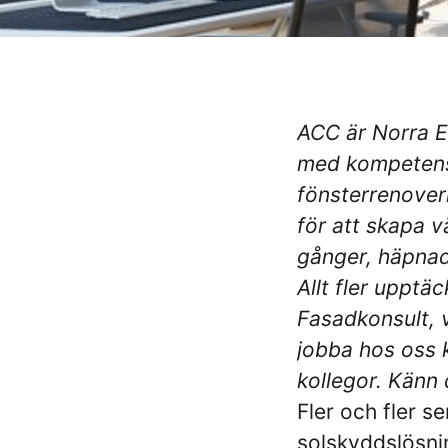
ACC är Norra E
med kompetens
fönsterrenoveri
för att skapa v
gånger, häpna
Allt fler uppt
Fasadkonsult, v
jobba hos oss k
kollegor. Känn
Fler och fler s
solskyddslösni