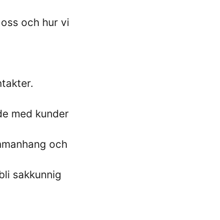
 oss och hur vi
takter.
åde med kunder
ammanhang och
bli sakkunnig