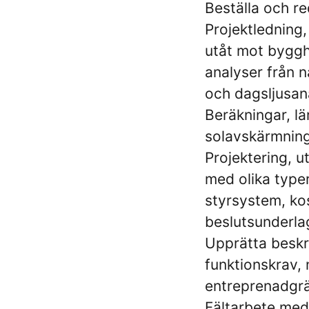
Beställa och re
Projektledning,
utåt mot byggh
analyser från n
och dagsljusan
Beräkningar, l
solavskärmning
Projektering, u
med olika type
styrsystem, ko
beslutsunderl
Upprätta beskr
funktionskrav, 
entreprenadgrä
Fältarbete med