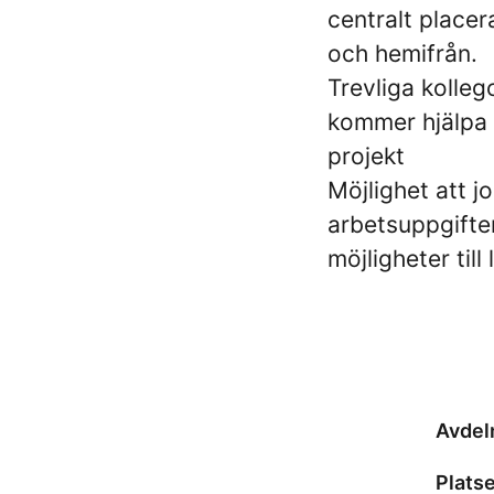
centralt placera
och hemifrån.
Trevliga kolle
kommer hjälpa 
projekt
Möjlighet att j
arbetsuppgifter
möjligheter til
Avdel
Platse