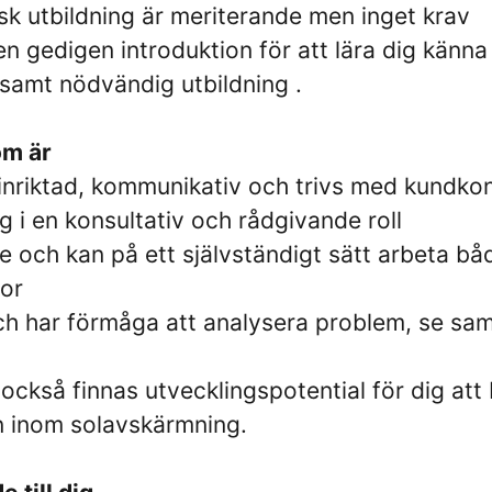
k utbildning är meriterande men inget krav
 gedigen introduktion för att lära dig känna
samt nödvändig utbildning .
om är
einriktad, kommunikativ och trivs med kundkon
g i en konsultativ och rådgivande roll
 och kan på ett självständigt sätt arbeta b
or
ch har förmåga att analysera problem, se s
 också finnas utvecklingspotential för dig att 
 inom solavskärmning.