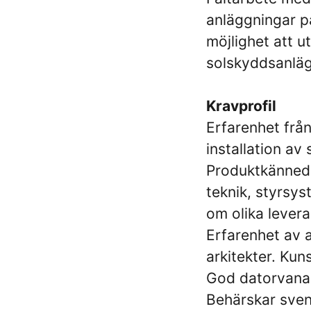
anläggningar p
möjlighet att u
solskyddsanläg
Kravprofil
Erfarenhet frå
installation av
Produktkänned
teknik, styrsy
om olika levera
Erfarenhet av a
arkitekter. Kun
God datorvana o
Behärskar svens