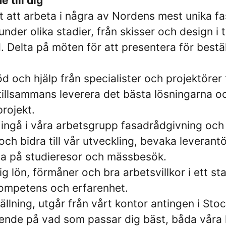
 till dig
t att arbeta i några av Nordens mest unika f
nder olika stadier, från skisser och design i ti
 Delta på möten för att presentera för besta
d och hjälp från specialister och projektörer 
 tillsammans leverera det bästa lösningarna o
projekt.
ingå i våra arbetsgrupp fasadrådgivning och
ch bidra till vår utveckling, bevaka leverant
ta på studieresor och mässbesök.
lön, förmåner och bra arbetsvillkor i ett sta
ompetens och erfarenhet.
ällning, utgår från vårt kontor antingen i Stoc
nde på vad som passar dig bäst, båda våra 