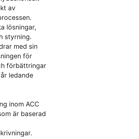
ekt av
gprocessen.
 lösningar,
ch styrning.
idrar med sin
sningen för
 förbättringar
vår ledande
ing inom ACC
 som är baserad
krivningar.