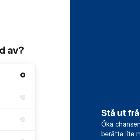
ad av?
Stå ut f
Öka chansen 
berätta lite 